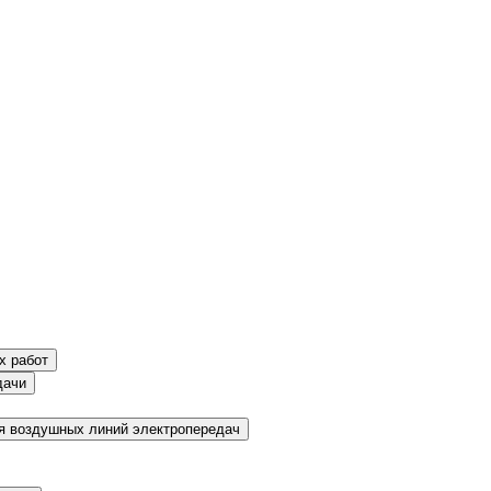
х работ
дачи
я воздушных линий электропередач