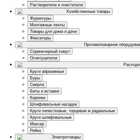
Растворители и очистители
Хозяйственные товары
Фурнитуры
Монтажные ленты
Товары для дома и дачи
Фиксаторы
Противопожарное оборудова
Спринклерный хомут
Огнетушители
Расходн
Круги абразивные
Буры
Сверла
Биты и вставки
Коронки
Шлифовальные насадки
Круги лепестковые, торцевые м радиальные
Круги шлифовальные
Миксер
Рейка
Электротовары