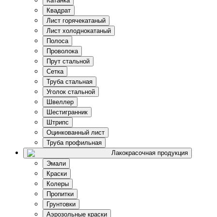
Катанка
Квадрат
Лист горячекатаный
Лист холоднокатаный
Полоса
Проволока
Прут стальной
Сетка
Труба стальная
Уголок стальной
Швеллер
Шестигранник
Штрипс
Оцинкованный лист
Труба профильная
Лакокрасочная продукция
Эмали
Краски
Колеры
Пропитки
Грунтовки
Аэрозольные краски