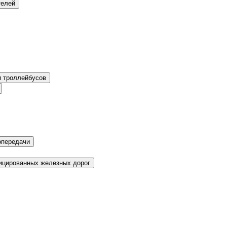
телей
и троллейбусов
опередачи
фицированных железных дорог