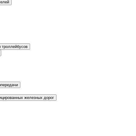
телей
и троллейбусов
опередачи
фицированных железных дорог