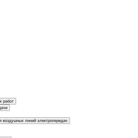
х работ
дачи
я воздушных линий электропередач