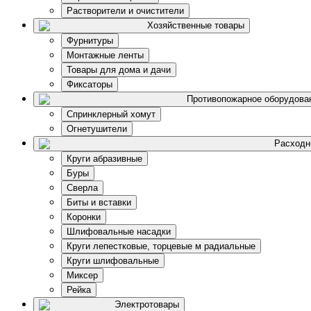
Растворители и очистители
Хозяйственные товары
Фурнитуры
Монтажные ленты
Товары для дома и дачи
Фиксаторы
Противопожарное оборудова
Спринклерный хомут
Огнетушители
Расходн
Круги абразивные
Буры
Сверла
Биты и вставки
Коронки
Шлифовальные насадки
Круги лепестковые, торцевые м радиальные
Круги шлифовальные
Миксер
Рейка
Электротовары