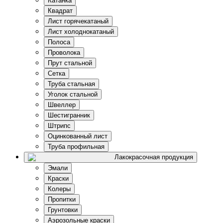
Катанка
Квадрат
Лист горячекатаный
Лист холоднокатаный
Полоса
Проволока
Прут стальной
Сетка
Труба стальная
Уголок стальной
Швеллер
Шестигранник
Штрипс
Оцинкованный лист
Труба профильная
Лакокрасочная продукция
Эмали
Краски
Колеры
Пропитки
Грунтовки
Аэрозольные краски