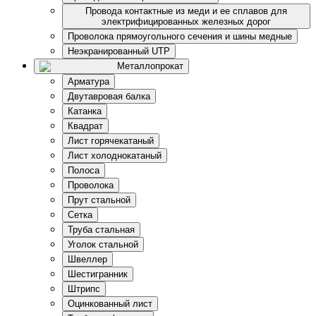
Провода контактные из меди и ее сплавов для
электрифицированных железных дорог
Проволока прямоугольного сечения и шины медные
Неэкранированный UTP
Металлопрокат
Арматура
Двутавровая балка
Катанка
Квадрат
Лист горячекатаный
Лист холоднокатаный
Полоса
Проволока
Прут стальной
Сетка
Труба стальная
Уголок стальной
Швеллер
Шестигранник
Штрипс
Оцинкованный лист