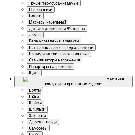
Трубки термоусаживаемые
Наконечники
Гильза
Маркеры кабельный
Датчики движения и Фотореле
Лампы
Реле управления и защиты
Вставки плавкие - предохранители
Разъединители высоковольтные
Стабилизаторы напряжения
Инверторы напряжения
Щиты
Метизная
продукция и крепёжные изделия
Болты
Гайки
Шайбы
Шпильки
Заклепки
Дюбель-гвозди
Саморезы
Скобы