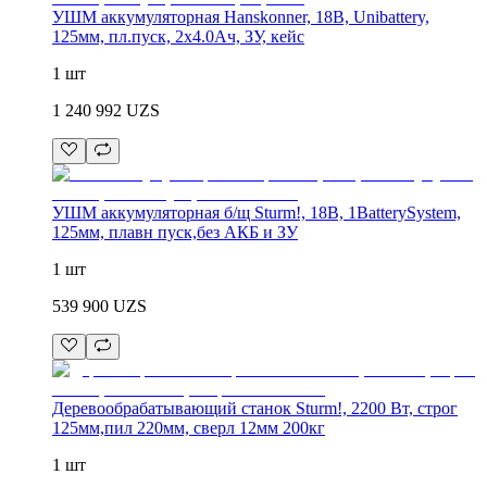
УШМ аккумуляторная Hanskonner, 18В, Unibattery,
125мм, пл.пуск, 2х4.0Ач, ЗУ, кейс
1 шт
1 240 992
UZS
УШМ аккумуляторная б/щ Sturm!, 18В, 1BatterySystem,
125мм, плавн пуск,без АКБ и ЗУ
1 шт
539 900
UZS
Деревообрабатывающий станок Sturm!, 2200 Вт, строг
125мм,пил 220мм, сверл 12мм 200кг
1 шт