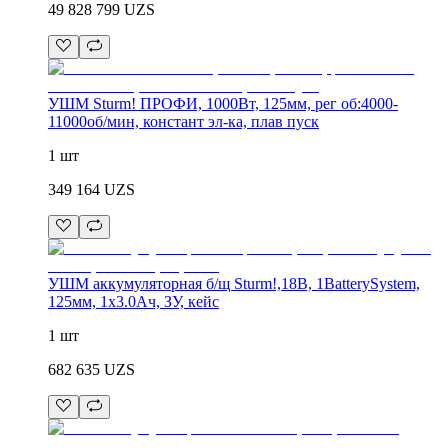
49 828 799
UZS
УШМ Sturm! ПРОФИ, 1000Вт, 125мм, рег об:4000-
11000об/мин, констант эл-ка, плав пуск
1 шт
349 164
UZS
УШМ аккумуляторная б/щ Sturm!,18В, 1BatterySystem,
125мм, 1x3.0Ач, ЗУ, кейс
1 шт
682 635
UZS