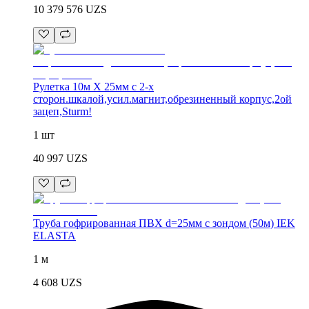
10 379 576
UZS
Рулетка 10м Х 25мм с 2-х
сторон.шкалой,усил.магнит,обрезиненный корпус,2ой
зацеп,Sturm!
1 шт
40 997
UZS
Труба гофрированная ПВХ d=25мм с зондом (50м) IEK
ELASTA
1 м
4 608
UZS