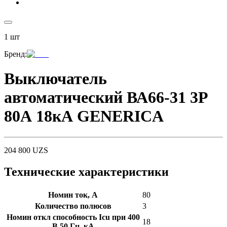
1
шт
Бренд
:
Выключатель
автоматический ВА66-31 3Р
80А 18кА GENERICA
204 800
UZS
Технические характеристики
Номин ток, А
80
Количество полюсов
3
Номин откл способность Icu при 400
18
В 50 Гц, кА