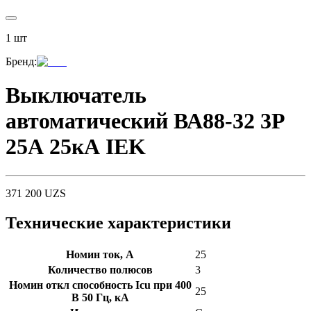
1
шт
Бренд
:
Выключатель
автоматический ВА88-32 3Р
25А 25кА IEK
371 200
UZS
Технические характеристики
Номин ток, А
25
Количество полюсов
3
Номин откл способность Icu при 400
25
В 50 Гц, кА