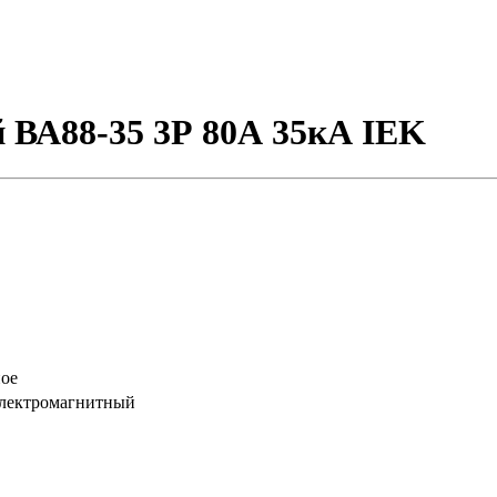
 ВА88-35 3Р 80А 35кА IEK
ое
электромагнитный