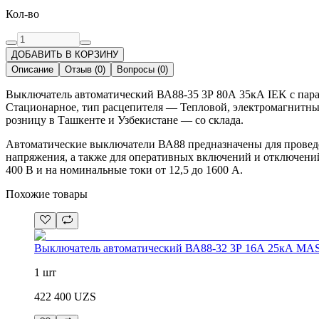
Кол-во
ДОБАВИТЬ В КОРЗИНУ
Описание
Отзыв
(
0
)
Вопросы
(
0
)
Выключатель автоматический ВА88-35 3Р 80А 35кА IEK с парам
Стационарное, тип расцепителя — Тепловой, электромагнитный
розницу в Ташкенте и Узбекистане — со склада.
Автоматические выключатели ВА88 предназначены для проведе
напряжения, а также для оперативных включений и отключений
400 В и на номинальные токи от 12,5 до 1600 А.
Похожие товары
Выключатель автоматический ВА88-32 3Р 16А 25кА MA
1 шт
422 400
UZS