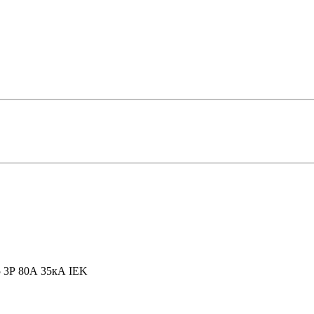
 3Р 80А 35кА IEK