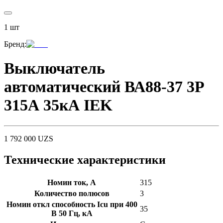
1
шт
Бренд
:
Выключатель
автоматический ВА88-37 3Р
315А 35кА IEK
1 792 000
UZS
Технические характеристики
Номин ток, А
315
Количество полюсов
3
Номин откл способность Icu при 400
35
В 50 Гц, кА