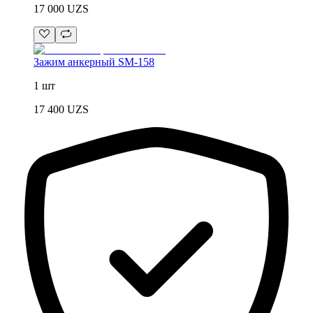
17 000
UZS
Зажим анкерный SM-158
1 шт
17 400
UZS