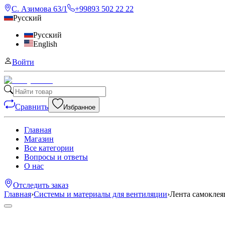
С. Азимова 63/1
+99893 502 22 22
Русский
Русский
English
Войти
Сравнить
Избранное
Главная
Магазин
Все категории
Вопросы и ответы
О нас
Отследить заказ
Главная
›
Системы и материалы для вентиляции
›
Лента самоклея