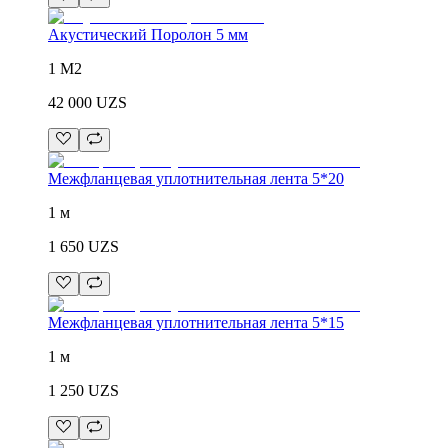
Акустический Поролон 5 мм
1 М2
42 000
UZS
Межфланцевая уплотнительная лента 5*20
1 м
1 650
UZS
Межфланцевая уплотнительная лента 5*15
1 м
1 250
UZS