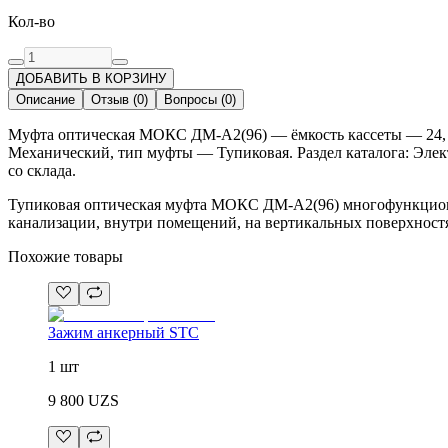
Кол-во
ДОБАВИТЬ В КОРЗИНУ
Описание
Отзыв
(
0
)
Вопросы
(
0
)
Муфта оптическая МОКС ДМ-А2(96) — ёмкость кассеты — 24, к
Механический, тип муфты — Тупиковая. Раздел каталога: Элек
со склада.
Тупиковая оптическая муфта МОКС ДМ-А2(96) многофункциона
канализации, внутри помещений, на вертикальных поверхностя
Похожие товары
Зажим анкерный STC
1 шт
9 800
UZS