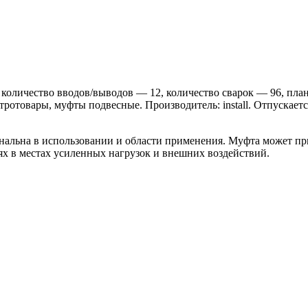
оличество вводов/выводов — 12, количество сварок — 96, пла
тротовары, муфты подвесные. Производитель: install. Отпускает
льна в использовании и области применения. Муфта может при
х в местах усиленных нагрузок и внешних воздействий.