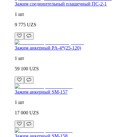
Зажим соединительный плашечный ПС-2-1
1 шт
9 775
UZS
Зажим анкерный PA-4*(25-120)
1 шт
59 100
UZS
Зажим анкерный SM-157
1 шт
17 000
UZS
Зажим анкерный SM-158