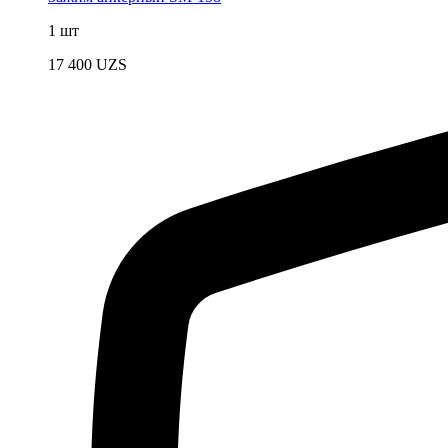
1 шт
17 400
UZS