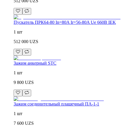
512 000
UZS
Пускатель ПРК64-80 In=80A Ir=56-80A Ue 660В IEK
1 шт
512 000
UZS
Зажим анкерный STC
1 шт
9 800
UZS
Зажим соединительный плашечный ПА-1-1
1 шт
7 600
UZS