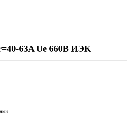
r=40-63A Ue 660В ИЭК
тный