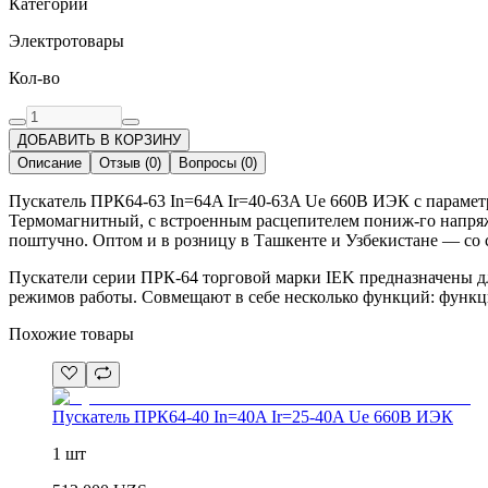
Категории
Электротовары
Кол-во
ДОБАВИТЬ В КОРЗИНУ
Описание
Отзыв
(
0
)
Вопросы
(
0
)
Пускатель ПРК64-63 In=64A Ir=40-63A Ue 660В ИЭК с параметра
Термомагнитный, с встроенным расцепителем пониж-го напряж 
поштучно. Оптом и в розницу в Ташкенте и Узбекистане — со 
Пускатели серии ПРК-64 торговой марки IEK предназначены д
режимов работы. Совмещают в себе несколько функций: функц
Похожие товары
Пускатель ПРК64-40 In=40A Ir=25-40A Ue 660В ИЭК
1 шт