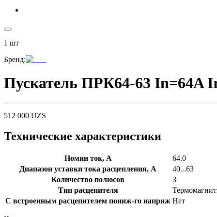
1
шт
Бренд
:
Пускатель ПРК64-63 In=64A I
512 000
UZS
Технические характеристики
Номин ток, А
64.0
Диапазон уставки тока расцепления, А
40...63
Количество полюсов
3
Тип расцепителя
Термомагни
С встроенным расцепителем пониж-го напряж
Нет