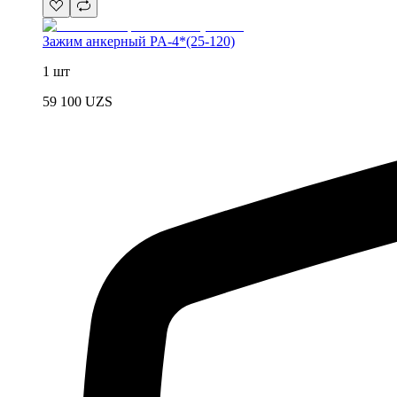
Зажим анкерный PA-4*(25-120)
1 шт
59 100
UZS