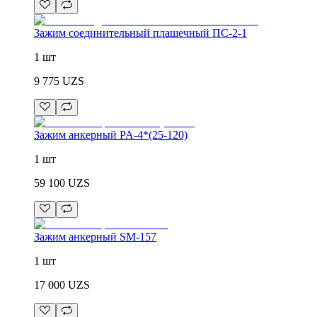
Зажим соединительный плашечный ПС-2-1
1 шт
9 775
UZS
Зажим анкерный PA-4*(25-120)
1 шт
59 100
UZS
Зажим анкерный SM-157
1 шт
17 000
UZS