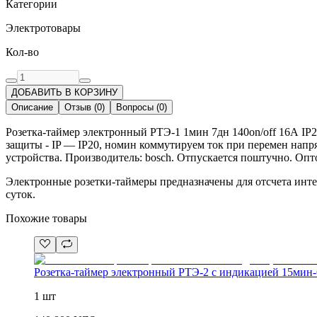
Категории
Электротовары
Кол-во
ДОБАВИТЬ В КОРЗИНУ
Описание
Отзыв
(
0
)
Вопросы
(
0
)
Розетка-таймер электронный РТЭ-1 1мин 7дн 140on/off 16А IP
защиты - IP — IP20, номин коммутируем ток при перемен напр
устройства. Производитель: bosch. Отпускается поштучно. Опт
Электронные розетки-таймеры предназначены для отсчета инт
суток.
Похожие товары
Розетка-таймер электронный РТЭ-2 с индикацией 15мин-
1 шт