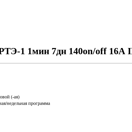
ТЭ-1 1мин 7дн 140on/off 16А 
вой (-ая)
ая/недельная программа