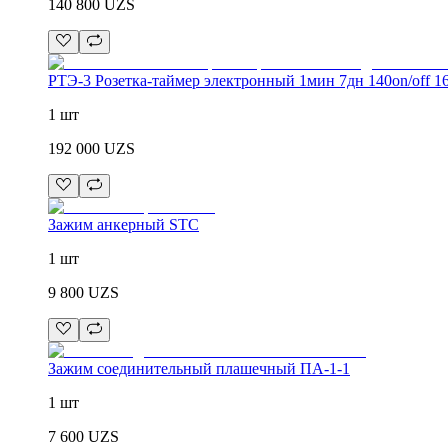
140 800
UZS
РТЭ-3 Розетка-таймер электронный 1мин 7дн 140on/off 1
1 шт
192 000
UZS
Зажим анкерный STC
1 шт
9 800
UZS
Зажим соединительный плашечный ПА-1-1
1 шт
7 600
UZS