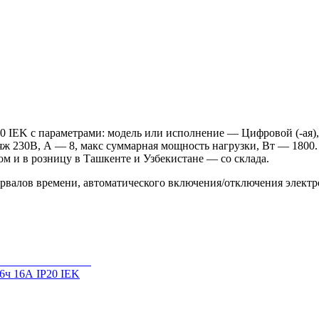
20 IEK с параметрами: модель или исполнение — Цифровой (-ая)
яж 230В, А — 8, макс суммарная мощность нагрузки, Вт — 1800.
ом и в розницу в Ташкенте и Узбекистане — со склада.
ервалов времени, автоматического включения/отключения электр
6ч 16А IP20 IEK