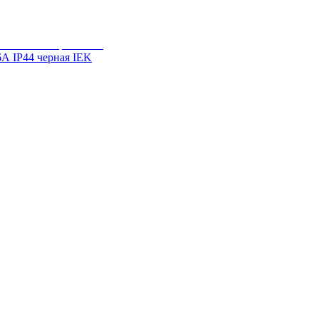
6А IP44 черная IEK