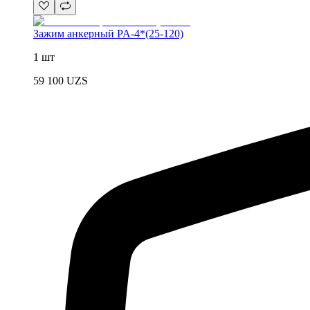
Зажим анкерный PA-4*(25-120)
1 шт
59 100
UZS