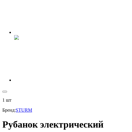
1
шт
Бренд
:
STURM
Рубанок электрический