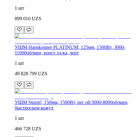
1 шт
899 010
UZS
УШМ Hanskonner PLATINUM, 125мм, 1500Вт, 3000-
11000об/мин, конст эл-ка, черт
1 шт
49 828 799
UZS
УШМ Sturm!, 150мм, 1500Вт, рег об:3000-8000об/мин,
быстросъем кожух
1 шт
466 728
UZS