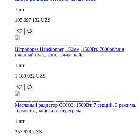
1 шт
105 697 132
UZS
Штроборез Hanskonner, 150мм, 1500Вт, 7000об/мин,
плавный пуск, конст эл-ка, кейс
1 шт
1 180 022
UZS
Масляный радиатор СОЮЗ, 1500Вт, 7 секций, 3 режима,
термостат, защита от перегрева
1 шт
357 678
UZS