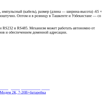
мпульсный (кабель), размер (длина — ширина-высота) -65 ×
я поштучно. Оптом и в розницу в Ташкенте и Узбекистане — со
и RS232 и RS485. Механизм может работать автономно от
ров и обеспечением доменной адресации.
Модем 2К, 7-20В+батарейка