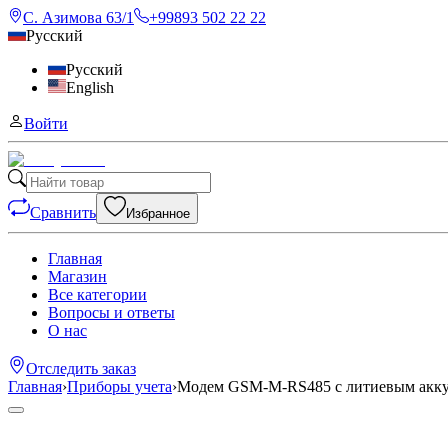
С. Азимова 63/1
+99893 502 22 22
Русский
Русский
English
Войти
Сравнить
Избранное
Главная
Магазин
Все категории
Вопросы и ответы
О нас
Отследить заказ
Главная
›
Приборы учета
›
Модем GSM-M-RS485 с литиевым аккум