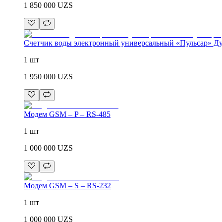
1 850 000
UZS
Счетчик воды электронный универсальный «Пульсар» Ду
1 шт
1 950 000
UZS
Модем GSM – P – RS-485
1 шт
1 000 000
UZS
Модем GSM – S – RS-232
1 шт
1 000 000
UZS