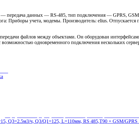
— передача данных — RS-485, тип подключения — GPRS, GSM, и
лога: Приборы учета, модемы. Производитель: elius. Отпускаетс
 передачи файлов между объектами. Он оборудован интерфейсам
с возможностью одновременного подключения нескольких серве
ка
15, Q3=2.5м3/ч, Q3/Q1=125, L=110мм, RS 485,T90 + GSM/GPRS 