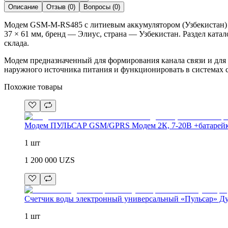
Описание
Отзыв
(
0
)
Вопросы
(
0
)
Модем GSM-M-RS485 с литиевым аккумулятором (Узбекистан) 
37 × 61 мм, бренд — Элиус, страна — Узбекистан. Раздел ката
склада.
Модем предназначенный для формирования канала связи и для
наружного источника питания и функционировать в системах 
Похожие товары
Модем ПУЛЬСАР GSM/GPRS Модем 2К, 7-20В +батарей
1 шт
1 200 000
UZS
Счетчик воды электронный универсальный «Пульсар» Ду
1 шт