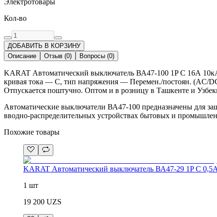
Электротовары
Кол-во
ДОБАВИТЬ В КОРЗИНУ
Описание
Отзыв
(
0
)
Вопросы
(
0
)
KARAT Автоматический выключатель ВА47-100 1P C 16А 10кА 
кривая тока — C, тип напряжения — Перемен./постоян. (AC/DC)
Отпускается поштучно. Оптом и в розницу в Ташкенте и Узбек
Автоматические выключатели ВА47-100 предназначены для за
вводно-распределительных устройствах бытовых и промышлен
Похожие товары
KARAT Автоматический выключатель ВА47-29 1P C 0,5А
1 шт
19 200
UZS