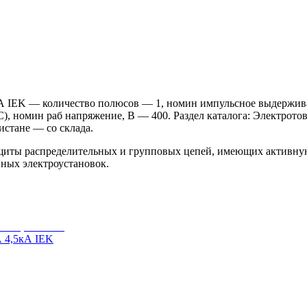
IEK — количество полюсов — 1, номин импульсное выдерживае
, номин раб напряжение, В — 400. Раздел каталога: Электротов
истане — со склада.
щиты распределительных и групповых цепей, имеющих активну
ных электроустановок.
 4,5кА IEK