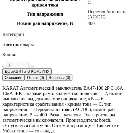
C
кривая тока
Перемен./постоян.
Тип напряжения
(AC/DC)
Номин раб напряжение, В
400
Категории
Электротовары
Кол-во
ДОБАВИТЬ В КОРЗИНУ
Описание
Отзыв
(
0
)
Вопросы
(
0
)
KARAT Автоматический выключатель ВА47-100 2P C 16А
10кА IEK с параметрами: количество полюсов — 2, номин
импульсное выдерживаемое напряжение, кВ — 6,
характеристика срабатывания - кривая тока — C, тип
напряжения — Перемен./постоян. (AC/DC), номин раб
напряжение, В — 400. Раздел каталога: Электротовары,
автоматические выключатели. Производитель: bosch.
Отпускается поштучно. Оптом и в розницу в Ташкенте и
Узбекистане — со склада.