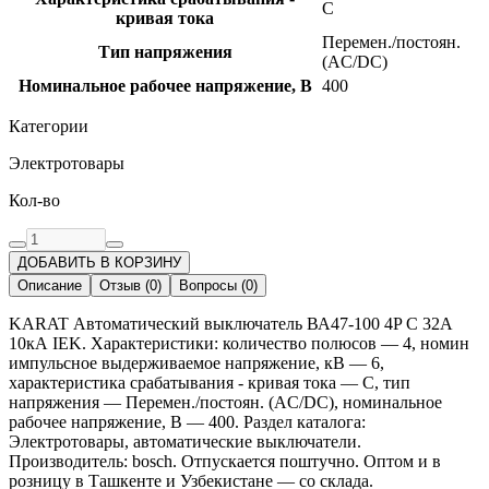
C
кривая тока
Перемен./постоян.
Тип напряжения
(AC/DC)
Номинальное рабочее напряжение, В
400
Категории
Электротовары
Кол-во
ДОБАВИТЬ В КОРЗИНУ
Описание
Отзыв
(
0
)
Вопросы
(
0
)
KARAT Автоматический выключатель ВА47-100 4P C 32А
10кА IEK. Характеристики: количество полюсов — 4, номин
импульсное выдерживаемое напряжение, кВ — 6,
характеристика срабатывания - кривая тока — C, тип
напряжения — Перемен./постоян. (AC/DC), номинальное
рабочее напряжение, В — 400. Раздел каталога:
Электротовары, автоматические выключатели.
Производитель: bosch. Отпускается поштучно. Оптом и в
розницу в Ташкенте и Узбекистане — со склада.