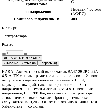
C
кривая тока
Перемен./постоян.
Тип напряжения
(AC/DC)
Номин раб напряжение, В
400
Категории
Электротовары
Кол-во
ДОБАВИТЬ В КОРЗИНУ
Описание
Отзыв
(
0
)
Вопросы
(
0
)
KARAT Автоматический выключатель ВА47-29 2P C 25А
4,5кА IEK с параметрами: количество полюсов — 2, номин
импульсное выдерживаемое напряжение, кВ — 4,
характеристика срабатывания - кривая тока — C, тип
напряжения — Перемен./постоян. (AC/DC), номин раб
напряжение, В — 400. Раздел каталога: Электротовары,
автоматические выключатели. Производитель: bosch.
Отпускается поштучно. Оптом и в розницу в Ташкенте и
Узбекистане — со склада.