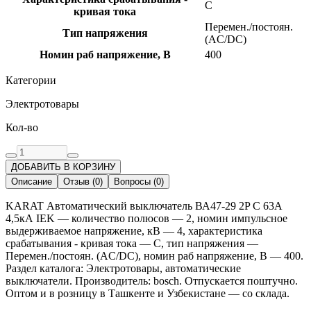
C
кривая тока
Перемен./постоян.
Тип напряжения
(AC/DC)
Номин раб напряжение, В
400
Категории
Электротовары
Кол-во
ДОБАВИТЬ В КОРЗИНУ
Описание
Отзыв
(
0
)
Вопросы
(
0
)
KARAT Автоматический выключатель ВА47-29 2P C 63А
4,5кА IEK — количество полюсов — 2, номин импульсное
выдерживаемое напряжение, кВ — 4, характеристика
срабатывания - кривая тока — C, тип напряжения —
Перемен./постоян. (AC/DC), номин раб напряжение, В — 400.
Раздел каталога: Электротовары, автоматические
выключатели. Производитель: bosch. Отпускается поштучно.
Оптом и в розницу в Ташкенте и Узбекистане — со склада.