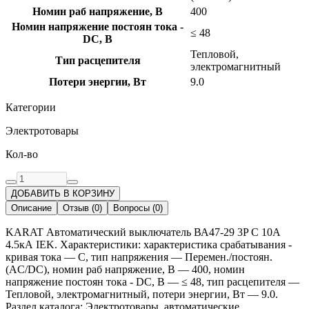
Номин раб напряжение, В
400
Номин напряжение постоян тока -
≤ 48
DC, В
Тепловой,
Тип расцепителя
электромагнитный
Потери энергии, Вт
9.0
Категории
Электротовары
Кол-во
ДОБАВИТЬ В КОРЗИНУ
Описание
Отзыв
(
0
)
Вопросы
(
0
)
KARAT Автоматический выключатель ВА47-29 3P C 10А
4.5кА IEK. Характеристики: характеристика срабатывания -
кривая тока — C, тип напряжения — Перемен./постоян.
(AC/DC), номин раб напряжение, В — 400, номин
напряжение постоян тока - DC, В — ≤ 48, тип расцепителя —
Тепловой, электромагнитный, потери энергии, Вт — 9.0.
Раздел каталога: Электротовары, автоматические