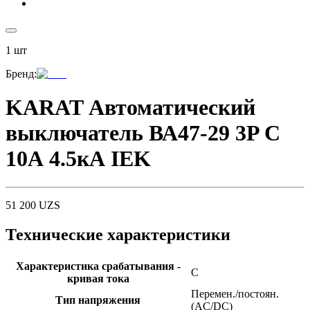
1
шт
Бренд
:
KARAT Автоматический
выключатель ВА47-29 3P C
10А 4.5кА IEK
51 200
UZS
Технические характеристики
Характеристика срабатывания -
C
кривая тока
Перемен./постоян.
Тип напряжения
(AC/DC)