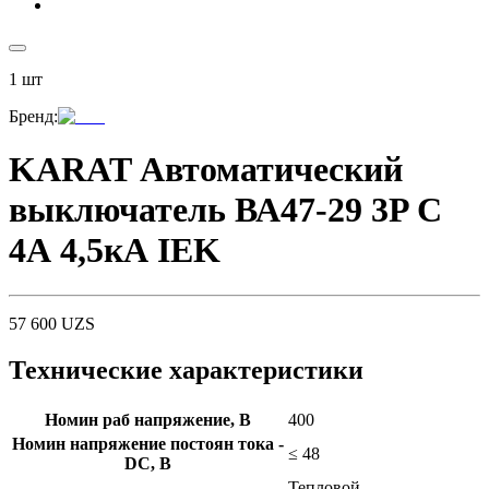
1
шт
Бренд
:
KARAT Автоматический
выключатель ВА47-29 3P C
4А 4,5кА IEK
57 600
UZS
Технические характеристики
Номин раб напряжение, В
400
Номин напряжение постоян тока -
≤ 48
DC, В
Тепловой,