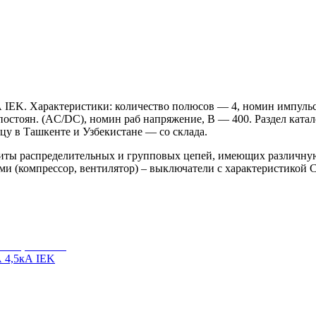
IEK. Характеристики: количество полюсов — 4, номин импульс
постоян. (AC/DC), номин раб напряжение, В — 400. Раздел ката
цу в Ташкенте и Узбекистане — со склада.
ты распределительных и групповых цепей, имеющих различную 
ми (компрессор, вентилятор) – выключатели с характеристикой 
 4,5кА IEK