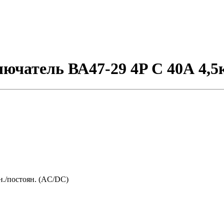
чатель ВА47-29 4P C 40А 4,5
./постоян. (AC/DC)