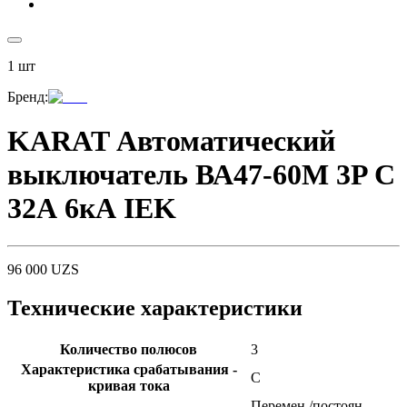
1
шт
Бренд
:
KARAT Автоматический
выключатель ВА47-60M 3P C
32А 6кА IEK
96 000
UZS
Технические характеристики
Количество полюсов
3
Характеристика срабатывания -
C
кривая тока
Перемен./постоян.