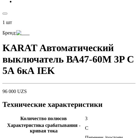
1
шт
Бренд
:
KARAT Автоматический
выключатель ВА47-60M 3P C
5А 6кА IEK
96 000
UZS
Технические характеристики
Количество полюсов
3
Характеристика срабатывания -
C
кривая тока
Перемен./постоян.