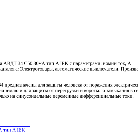
ВДТ 34 C50 30мА тип A IEK с параметрами: номин ток, А — 50
каталога: Электротовары, автоматические выключатели. Произво
предназначены для защиты человека от поражения электрическ
а землю и для защиты от перегрузки и короткого замыкания в се
олько на синусоидальные переменные дифференциальные токи,
 тип A IEK