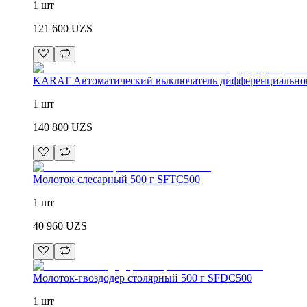
1 шт
121 600
UZS
KARAT Автоматический выключатель дифференциальног
1 шт
140 800
UZS
Молоток слесарный 500 г SFTC500
1 шт
40 960
UZS
Молоток-гвоздодер столярный 500 г SFDC500
1 шт