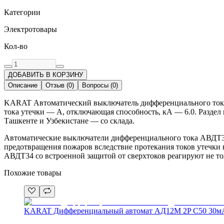
Категории
Электротовары
Кол-во
ДОБАВИТЬ В КОРЗИНУ
Описание
Отзыв
(
0
)
Вопросы
(
0
)
KARAT Автоматический выключатель дифференциального тока А
тока утечки — A, отключающая способность, кА — 6.0. Раздел 
Ташкенте и Узбекистане — со склада.
Автоматические выключатели дифференциального тока АВДТ34 
предотвращения пожаров вследствие протекания токов утечки н
АВДТ34 со встроенной защитой от сверхтоков реагируют не т
Похожие товары
KARAT Дифференциальный автомат АД12M 2P C50 30мА