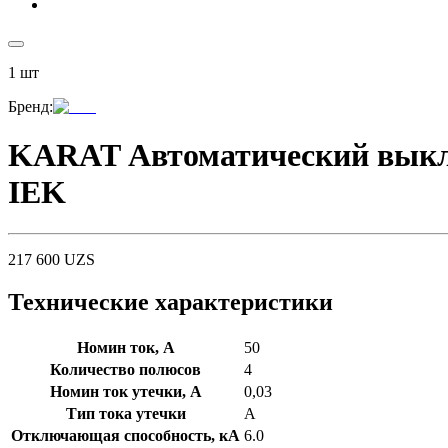
1
шт
Бренд
:
KARAT Автоматический выклю
IEK
217 600
UZS
Технические характеристики
Номин ток, А
50
Количество полюсов
4
Номин ток утечки, А
0,03
Тип тока утечки
A
Отключающая способность, кА
6.0