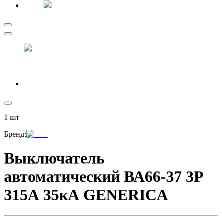
1
шт
Бренд
:
Выключатель
автоматический ВА66-37 3Р
315А 35кА GENERICA