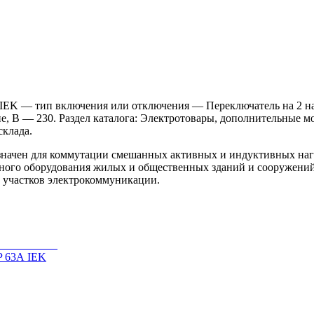
IEK — тип включения или отключения — Переключатель на 2 на
, В — 230. Раздел каталога: Электротовары, дополнительные мо
склада.
начен для коммутации смешанных активных и индуктивных нагр
льного оборудования жилых и общественных зданий и сооружений
и участков электрокоммуникации.
P 63А IEK