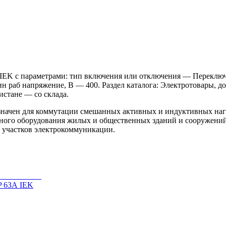
EK с параметрами: тип включения или отключения — Переключат
 раб напряжение, В — 400. Раздел каталога: Электротовары, до
истане — со склада.
начен для коммутации смешанных активных и индуктивных нагр
льного оборудования жилых и общественных зданий и сооружений
и участков электрокоммуникации.
P 63А IEK