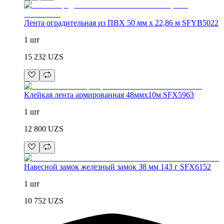
Лента оградительная из ПВХ 50 мм x 22,86 м SFYB5022
1 шт
15 232
UZS
Клейкая лента армированная 48ммx10м SFX5963
1 шт
12 800
UZS
Навесной замок железный замок 38 мм 143 г SFX6152
1 шт
10 752
UZS