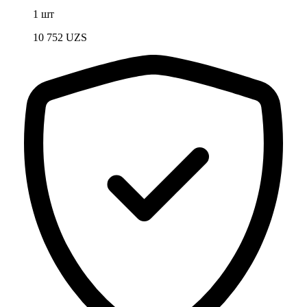
1 шт
10 752
UZS