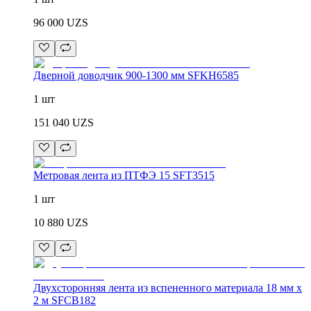
96 000
UZS
Дверной доводчик 900-1300 мм SFKH6585
1 шт
151 040
UZS
Метровая лента из ПТФЭ 15 SFT3515
1 шт
10 880
UZS
Двухсторонняя лента из вспененного материала 18 мм x
2 м SFCB182