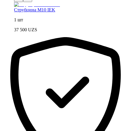
Струбцина М10 IEK
1 шт
37 500
UZS