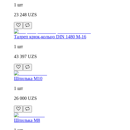
1 шт
23 248
UZS
Талреп крюк-кольцо DIN 1480 М-16
1 шт
43 397
UZS
Шпилька М10
1 шт
26 000
UZS
Шпилька М8