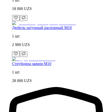
1 шт
18 000
UZS
Дюбель латунный распорный М10
1 шт
2 900
UZS
Струбцина зажим М10
1 шт
28 000
UZS