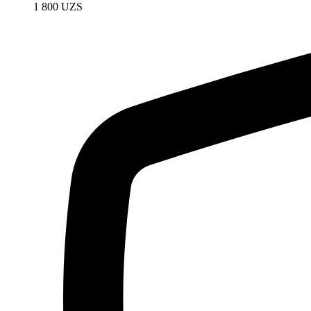
1 800
UZS