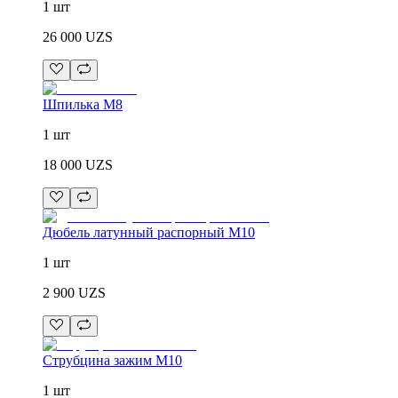
1 шт
26 000
UZS
Шпилька М8
1 шт
18 000
UZS
Дюбель латунный распорный М10
1 шт
2 900
UZS
Струбцина зажим М10
1 шт