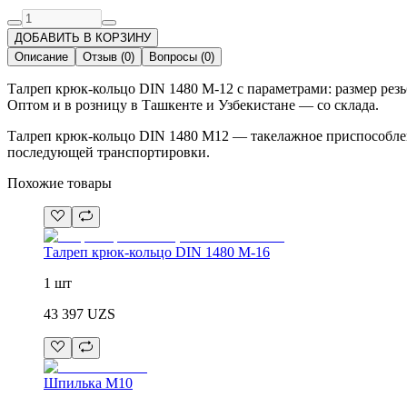
ДОБАВИТЬ В КОРЗИНУ
Описание
Отзыв
(
0
)
Вопросы
(
0
)
Талреп крюк-кольцо DIN 1480 М-12 с параметрами: размер рез
Оптом и в розницу в Ташкенте и Узбекистане — со склада.
Талреп крюк-кольцо DIN 1480 М12 — такелажное приспособление
последующей транспортировки.
Похожие товары
Талреп крюк-кольцо DIN 1480 М-16
1 шт
43 397
UZS
Шпилька М10