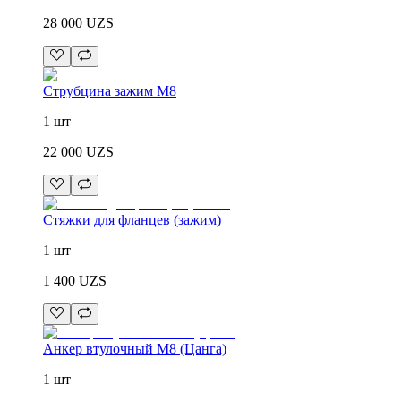
28 000
UZS
Струбцина зажим М8
1 шт
22 000
UZS
Стяжки для фланцев (зажим)
1 шт
1 400
UZS
Анкер втулочный М8 (Цанга)
1 шт