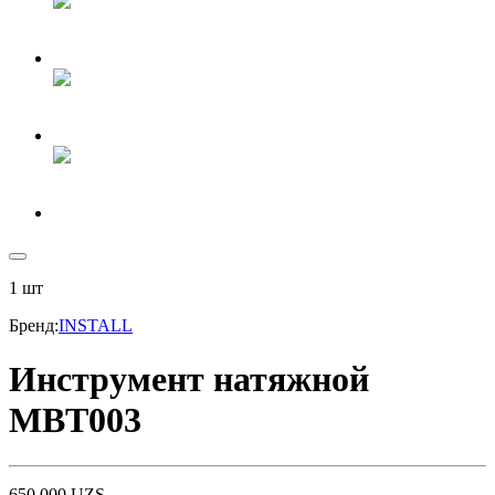
1
шт
Бренд
:
INSTALL
Инструмент натяжной
MBT003
650 000
UZS