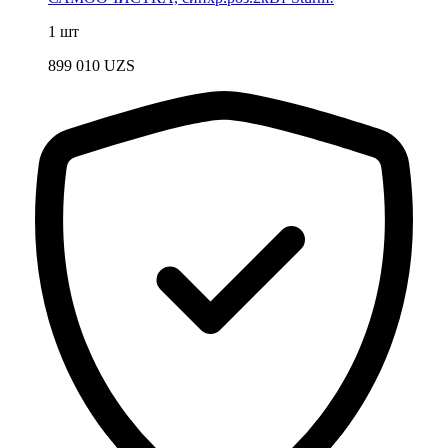
1 шт
899 010
UZS