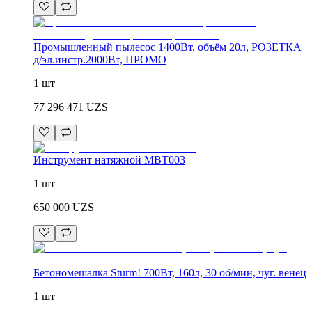
Промышленный пылесос 1400Вт, объём 20л, РОЗЕТКА
д/эл.инстр.2000Вт, ПРОМО
1 шт
77 296 471
UZS
Инструмент натяжной MBT003
1 шт
650 000
UZS
Бетономешалка Sturm! 700Вт, 160л, 30 об/мин, чуг. венец
1 шт