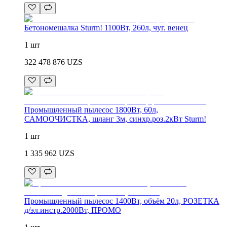
Бетономешалка Sturm! 1100Вт, 260л, чуг. венец
1 шт
322 478 876
UZS
Промышленный пылесос 1800Вт, 60л,
САМООЧИСТКА, шланг 3м, синхр.роз.2кВт Sturm!
1 шт
1 335 962
UZS
Промышленный пылесос 1400Вт, объём 20л, РОЗЕТКА
д/эл.инстр.2000Вт, ПРОМО