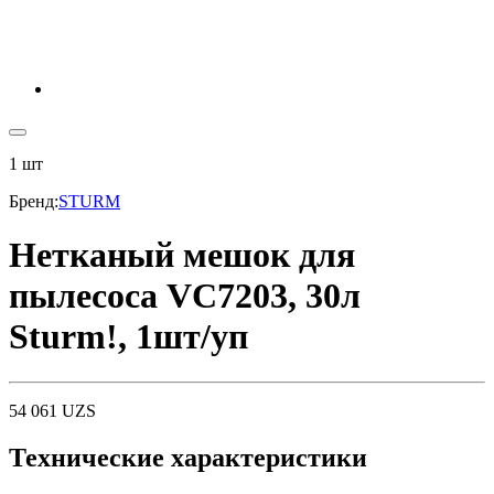
1
шт
Бренд
:
STURM
Нетканый мешок для
пылесоса VC7203, 30л
Sturm!, 1шт/уп
54 061
UZS
Технические характеристики