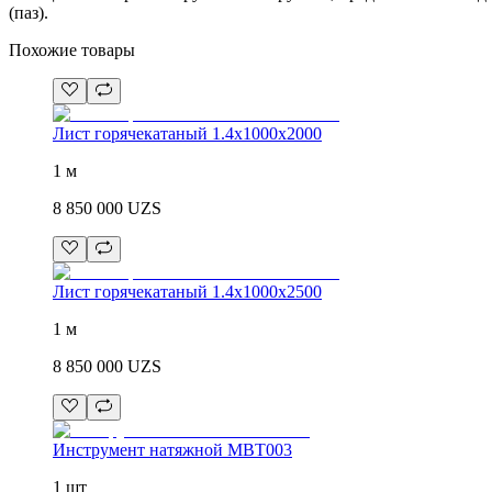
(паз).
Похожие товары
Лист горячекатаный 1.4x1000x2000
1 м
8 850 000
UZS
Лист горячекатаный 1.4x1000x2500
1 м
8 850 000
UZS
Инструмент натяжной MBT003
1 шт