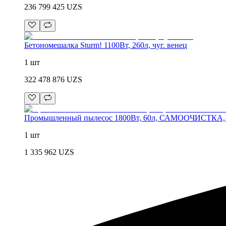
236 799 425
UZS
Бетономешалка Sturm! 1100Вт, 260л, чуг. венец
1 шт
322 478 876
UZS
Промышленный пылесос 1800Вт, 60л, САМООЧИСТКА, шл
1 шт
1 335 962
UZS