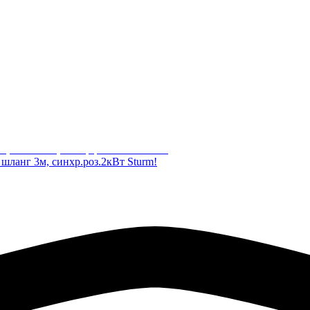
анг 3м, синхр.роз.2кВт Sturm!