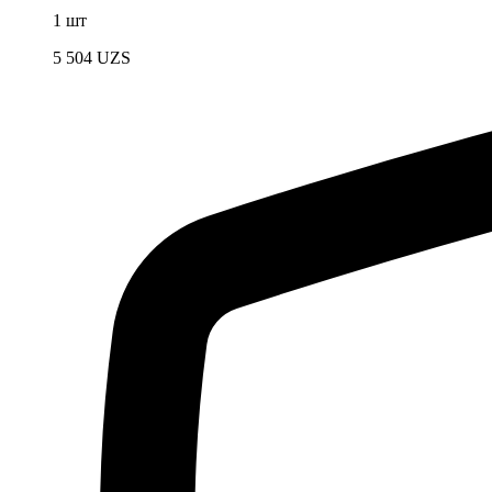
1 шт
5 504
UZS