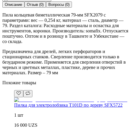
Описание
Отзыв
(
0
)
Вопросы
(
0
)
Пила кольцевая биметаллическая 79-мм SFX2079 с
параметрами: вес — 0,254 кг, материал — сталь, диаметр —
79. Раздел каталога: Расходные материалы и оснастка для
инструментов, коронки. Производитель: somafix. Отпускается
поштучно. Оптом и в розницу в Ташкенте и Узбекистане —
со склада.
Предназначена для дрелей, легких перфораторов и
стационарных станков. Сверление производится только в
безударном режиме. Применяется для сверления отверстий в
черных и цветных металлах, пластике, дереве и прочих
материалах. Размер – 79 мм
Похожие товары
Пилка для электролобзика T101D по дереву SFX5722
1 шт
16 000
UZS