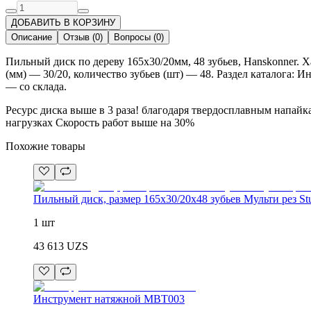
ДОБАВИТЬ В КОРЗИНУ
Описание
Отзыв
(
0
)
Вопросы
(
0
)
Пильный диск по дереву 165x30/20мм, 48 зубьев, Hanskonner.
(мм) — 30/20, количество зубьев (шт) — 48. Раздел каталога:
— со склада.
Ресурс диска выше в 3 раза! благодаря твердосплавным напайк
нагрузках Скорость работ выше на 30%
Похожие товары
Пильный диск, размер 165x30/20x48 зубьев Мульти рез St
1 шт
43 613
UZS
Инструмент натяжной MBT003