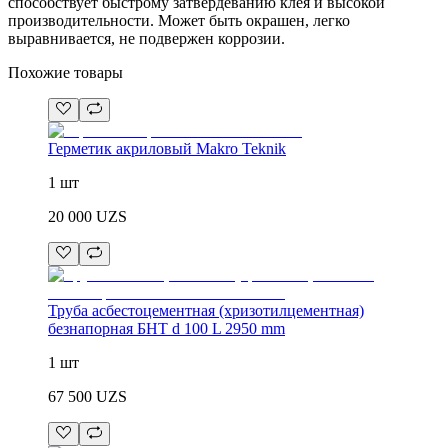
способствует быстрому затвердеванию клея и высокой
производительности. Может быть окрашен, легко
выравнивается, не подвержен коррозии.
Похожие товары
Герметик акриловый Makro Teknik
1 шт
20 000
UZS
Труба асбестоцементная (хризотилцементная)
безнапорная БНТ d 100 L 2950 mm
1 шт
67 500
UZS