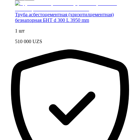
Труба асбестоцементная (хризотилцементная)
безнапорная БНТ d 300 L 3950 mm
1 шт
510 000
UZS