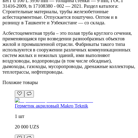
БНТ d 100 L 3950 mm — толщина стенки — 9 mm, ГОСТ
31416-2009, ts 17108380 - 002 — 2021. Раздел каталога:
Строительные материалы, трубы железобетонные
асбестоцементные. Отпускается поштучно. Оптом и в
розницу в Ташкенте и Узбекистане — со склада.
Асбестоцементная труба – это полая труба круглого сечения,
применяющаяся при возведении разнообразных объектов
жилой и промышленной отрасли. Фабрикаты такого типа
используются в сооружении различных коммуникационных
систем жилых и нежилых зданий, ими выполняют
воздуховоды, водопроводы (в том числе обсадные),
дымоходы, газоходы, мусоропроводы, дренажные коллекторы,
теплотрассы, нефтепроводы.
Похожие товары
Герметик акриловый Makro Teknik
1 шт
20 000
UZS