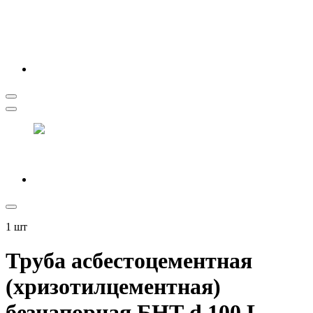
1
шт
Труба асбестоцементная
(хризотилцементная)
безнапорная БНТ d 100 L