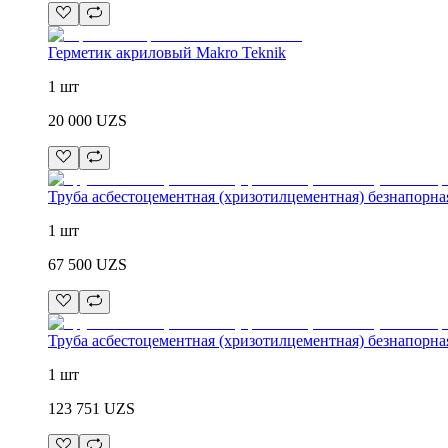
Герметик акриловый Makro Teknik
1 шт
20 000
UZS
Труба асбестоцементная (хризотилцементная) безнапорна
1 шт
67 500
UZS
Труба асбестоцементная (хризотилцементная) безнапорна
1 шт
123 751
UZS