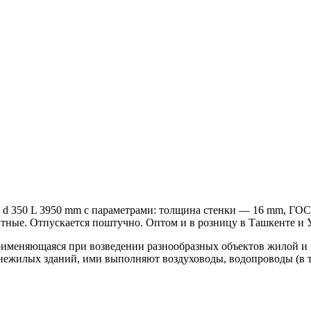
d 350 L 3950 mm с параметрами: толщина стенки — 16 mm, ГОСТ 3
ные. Отпускается поштучно. Оптом и в розницу в Ташкенте и У
 применяющаяся при возведении разнообразных объектов жилой 
жилых зданий, ими выполняют воздуховоды, водопроводы (в то