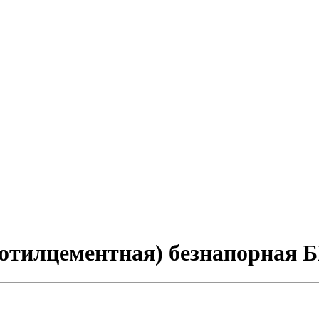
зотилцементная) безнапорная 