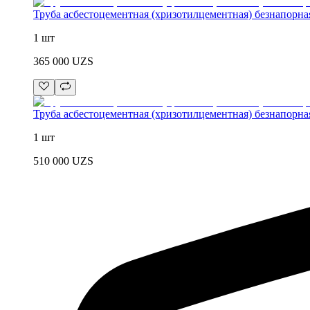
Труба асбестоцементная (хризотилцементная) безнапорна
1 шт
365 000
UZS
Труба асбестоцементная (хризотилцементная) безнапорна
1 шт
510 000
UZS