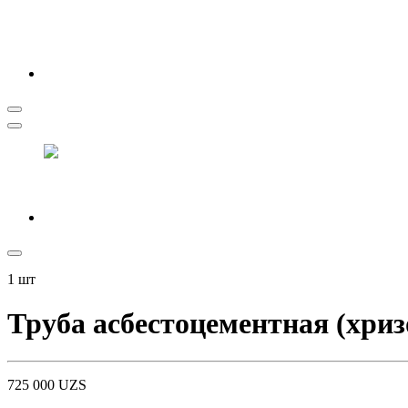
1
шт
Труба асбестоцементная (хри
725 000
UZS