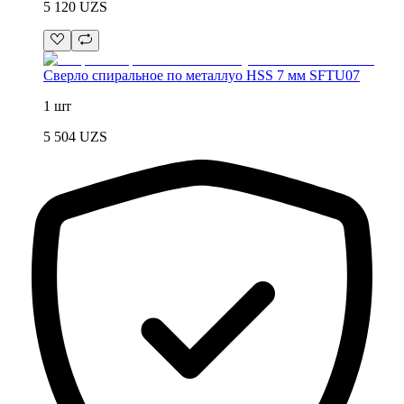
5 120
UZS
Сверло спиральное по металлуо HSS 7 мм SFTU07
1 шт
5 504
UZS