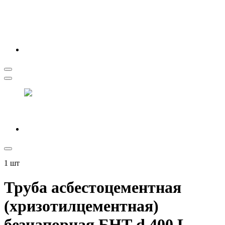
1
шт
Труба асбестоцементная
(хризотилцементная)
безнапорная БНТ d 400 L