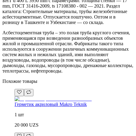
БНТ d 400 L 3950 mm с параметрами: толщина стенки — 17
mm, ГОСТ 31416-2009, ts 17108380 - 002 — 2021. Раздел
каталога: Строительные материалы, трубы железобетонные
асбестоцементные. Отпускается поштучно. Оптом и в
розницу в Ташкенте и Узбекистане — со склада.
Асбестоцементная труба – это полая труба круглого сечения,
применяющаяся при возведении разнообразных объектов
жилой и промышленной отрасли. Фабрикаты такого типа
используются в сооружении различных коммуникационных
систем жилых и нежилых зданий, ими выполняют
воздуховоды, водопроводы (в том числе обсадные),
дымоходы, газоходы, мусоропроводы, дренажные коллекторы,
теплотрассы, нефтепроводы.
Похожие товары
Герметик акриловый Makro Teknik
1 шт
20 000
UZS