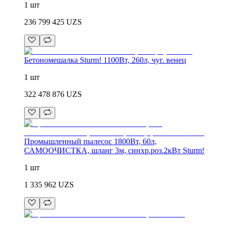
1 шт
236 799 425
UZS
Бетономешалка Sturm! 1100Вт, 260л, чуг. венец
1 шт
322 478 876
UZS
Промышленный пылесос 1800Вт, 60л,
САМООЧИСТКА, шланг 3м, синхр.роз.2кВт Sturm!
1 шт
1 335 962
UZS