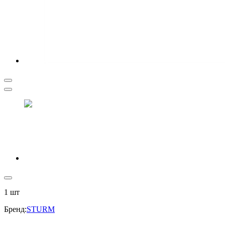
1
шт
Бренд
:
STURM