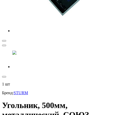
1
шт
Бренд
:
STURM
Угольник, 500мм,
металлический, СОЮЗ