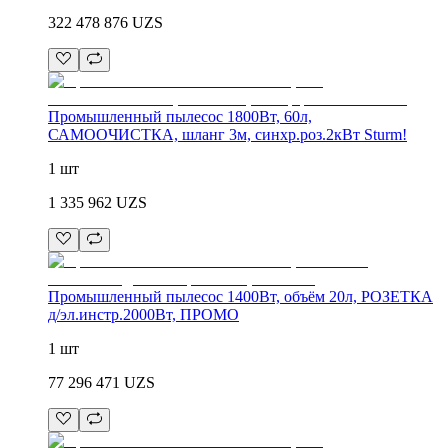
322 478 876
UZS
Промышленный пылесос 1800Вт, 60л,
САМООЧИСТКА, шланг 3м, синхр.роз.2кВт Sturm!
1 шт
1 335 962
UZS
Промышленный пылесос 1400Вт, объём 20л, РОЗЕТКА
д/эл.инстр.2000Вт, ПРОМО
1 шт
77 296 471
UZS