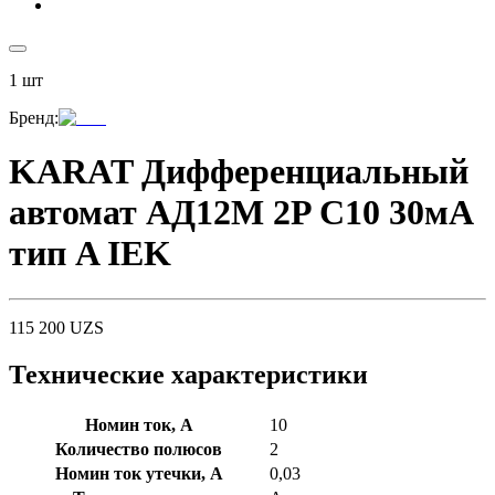
1
шт
Бренд
:
KARAT Дифференциальный
автомат АД12M 2P C10 30мА
тип A IEK
115 200
UZS
Технические характеристики
Номин ток, А
10
Количество полюсов
2
Номин ток утечки, А
0,03